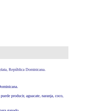
plata, República Dominicana.
 Dominicana.
e puede producir,
aguacate, naranja, coco,
 para ganado.