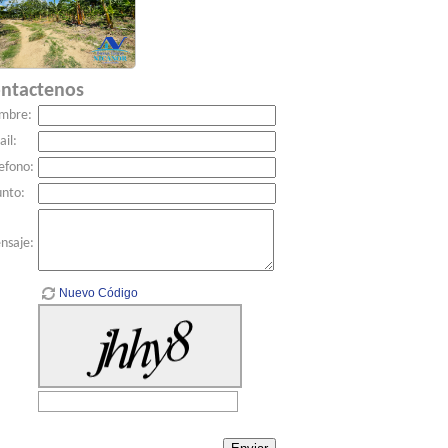
ntactenos
mbre:
il:
efono:
unto:
nsaje:
Nuevo Código