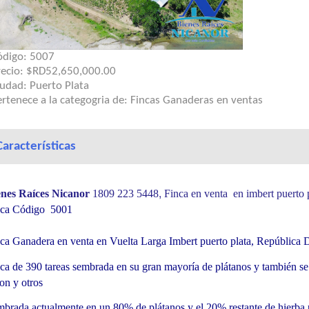
ódigo:
5007
recio:
$RD52,650,000.00
iudad:
Puerto Plata
rtenece a la categogria de:
Fincas Ganaderas en ventas
Características
,
enes Raíces Nicanor
1809 223 5448
Finca
en venta en imbert puerto 
nca Có
digo 5001
ca Ganadera en venta en Vuelta Larga Imbert puerto plata, República
ca de 390 tareas sembrada en su gran mayoría de plátanos y también s
on y otros
brada actualmente en un 80% de plátanos y el 20% restante de hierba