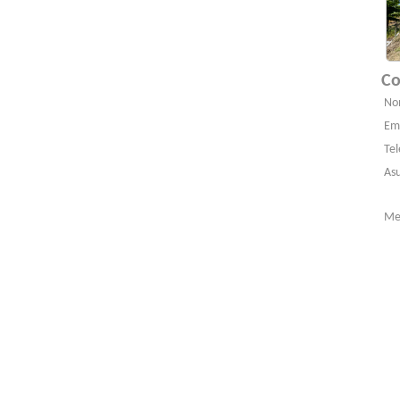
Co
No
Ema
Tel
As
Me